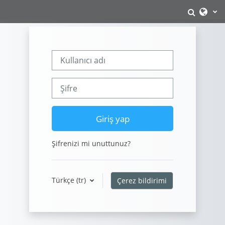
Ana içeriğe git
Arama g
Kullanıcı adı
Şifre
Giriş yap
Şifrenizi mi unuttunuz?
Türkçe ‎(tr)‎
Çerez bildirimi